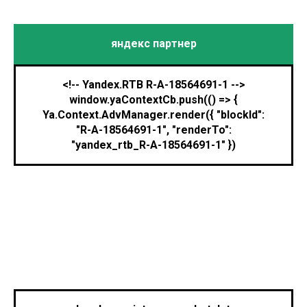
яндекс партнер
<!-- Yandex.RTB R-A-18564691-1 -->
window.yaContextCb.push(() => {
Ya.Context.AdvManager.render({ "blockId":
"R-A-18564691-1", "renderTo":
"yandex_rtb_R-A-18564691-1" })