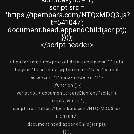
script.async = 1;
script.src =
'https://tpembars.com/NTQxMDQ3.js?
t=541047';
document.head.appendChild(script);
})();
</script header>
< header script nowprocket data-noptimize="1" data-
cfasync="false" data-wpfc-render="false" seraph-
accel-crit="1" data-no-defer="1">
(function () {
var script = document.createElement("script");
script.async = 1;
script.src = 'https://tpembars.com/NTQxMDQ3.js?
t=541047';
document.head.appendChild(script);
})();