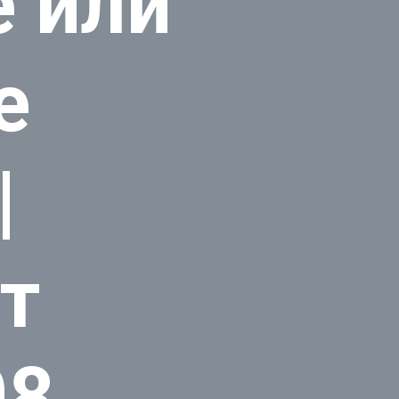
 или
е
|
от
08