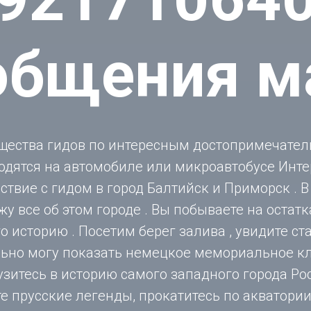
общения м
щества гидов по интересным достопримечател
одятся на автомобиле или микроавтобусе Инт
твие с гидом в город Балтийск и Приморск . В
жу все об этом городе . Вы побываете на остат
о историю . Посетим берег залива , увидите с
льно могу показать немецкое мемориальное к
рузитесь в историю самого западного города Ро
е прусские легенды, прокатитесь по акватори