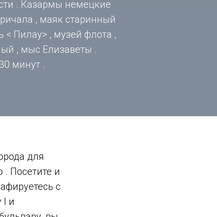
сти . Казармы немецкие
 причала , маяк старинный
 < Пилау> , музей флота ,
ный , мыс Елизаветы .
30 минут .
орода для
 . Посетите и
афируетесь с
I и
бульвару, вы