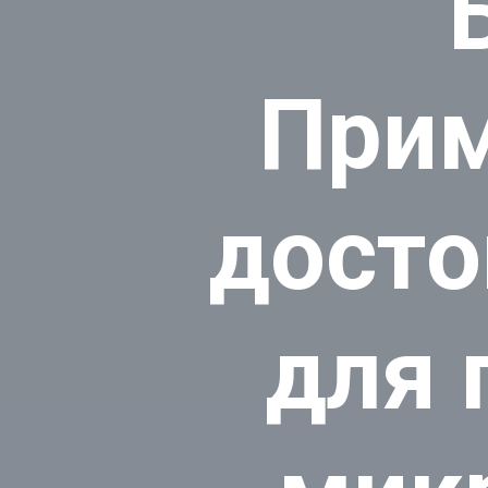
Прим
досто
для 