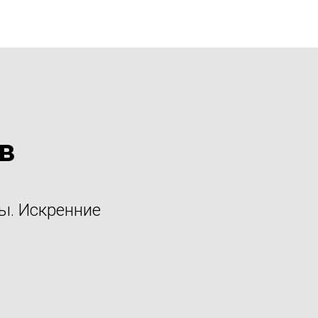
в
ты. Искренние