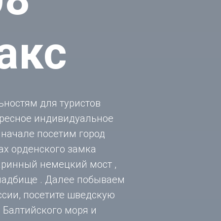
акс
ьностям для туристов
ересное индивидуальное
 начале посетим город
ках орденского замка
таринный немецкий мост ,
ладбище . Далее побываем
ссии, посетите шведскую
и Балтийского моря и