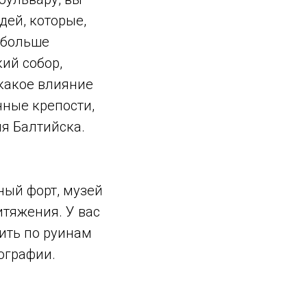
дей, которые,
 больше
ий собор,
 какое влияние
нные крепости,
я Балтийска.
ный форт, музей
итяжения. У вас
дить по руинам
ографии.