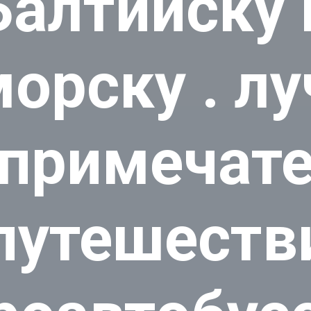
Балтийску 
орску . л
примечате
путешеств