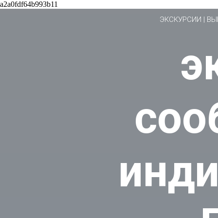
a2a0fdf64b993b11
ЭКСКУРСИИ | В
э
соо
инди