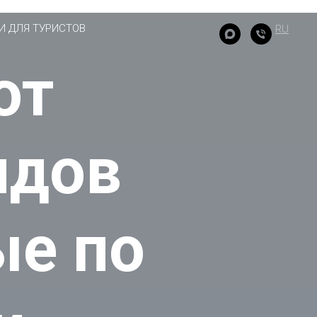
И ДЛЯ ТУРИСТОВ
RU
от
идов
ые по