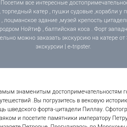
.Посетим все интересные достопримечательно
 , торпедный катер , пушки судовые ,корабли у
, лоцманское здание ,музей крепость цитадель
родром Нойтиф , балтийская коса . Форт запад
льно можно заказать экскурсию на катере от 
экскурсии | e‑tripster.
 самым знаменитым достопримечательностям г
утешествий .Вы погрузитесь в вековую историю
щь шведского форта-цитадели Пиллау. Сфотогр
яком и посетите памятники императору Петру 
изавете Петровне. Прогуливаясь по Морскому 