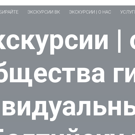
ЫБИРАЙТЕ
ЭКСКУРСИИ ВК
ЭКСКУРСИИ | О НАС
УСЛУГ
кскурсии | 
бщества г
видуальн