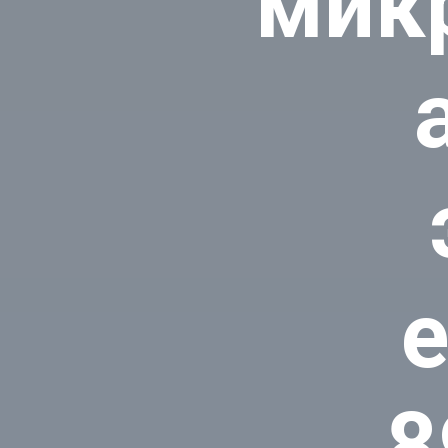
мик
e
8