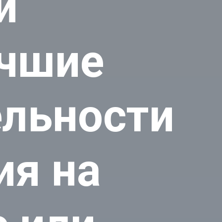
и
учшие
льности
ия на