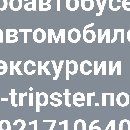
роавтобусе
автомобил
экскурсии 
‑tripster.п
92171064