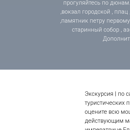
прогуляйтесь по дюнам
,вокзал городской , плац
,памятник петру первому 
старинный собор , аэ
Дополните
Экскурсия | по
туристических п
оцените всю мо
действующим ма
императрице Ел