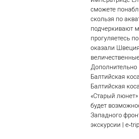
сможете понабл
скользя по аква
подчеркивают мо
прогуляетесь по
оказали Швеция,
величественные
Дополнительно 
Балтийская кос
Балтийская коса
«Старый люнет» 
будет возможнос
Западного фронт
экскурсии | e‑trip