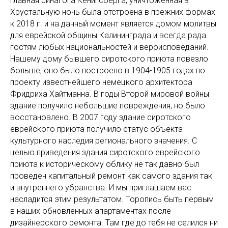
Главная синагога Кёнигсберга, уничтоженная в
Хрустальную ночь была отстроена в прежних формах
к 2018 г. и на данный момент является домом молитвы
для еврейской общины Калининграда и всегда рада
гостям любых национальностей и вероисповеданий.
Нашему дому бывшего сиротского приюта повезло
больше, оно было построено в 1904-1905 годах по
проекту известнейшего немецкого архитектора
Фридриха Хайтманна. В годы Второй мировой войны
здание получило небольшие повреждения, но было
восстановлено. В 2007 году здание сиротского
еврейского приюта получило статус объекта
культурного наследия регионального значения. С
целью приведения здания сиротского еврейского
приюта к историческому облику не так давно был
проведен капитальный ремонт как самого здания так
и внутреннего убранства. И мы приглашаем вас
насладится этим результатом. Торопись быть первым
в наших обновленных апартаментах после
дизайнерского ремонта. Там где до тебя не селился ни