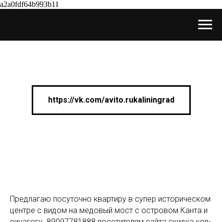
a2a0fdf64b993b11
https://vk.com/avito.rukaliningrad
Предлагаю посуточно квартиру в супер историческом
центре с видом на медовый мост с островом Канта и
синагогу .89097781888 посетителям сайта скидка код-