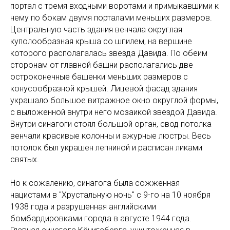
портал с тремя входными воротами и примыкавшими к
нему по бокам двумя порталами меньших размеров.
Центральную часть здания венчала округлая
куполообразная крыша со шпилем, на вершине
которого располагалась звезда Давида. По обеим
сторонам от главной башни располагались две
остроконечные башенки меньших размеров с
конусообразной крышей. Лицевой фасад здания
украшало большое витражное окно округлой формы,
с выложенной внутри него мозаикой звездой Давида.
Внутри синагоги стоял большой орган, свод потолка
венчали красивые колонны и ажурные люстры. Весь
потолок был украшен лепниной и расписан ликами
святых.
Но к сожалению, синагога была сожженная
нацистами в "Хрустальную ночь" с 9-го на 10 ноября
1938 года и разрушенная английскими
бомбардировками города в августе 1944 года.