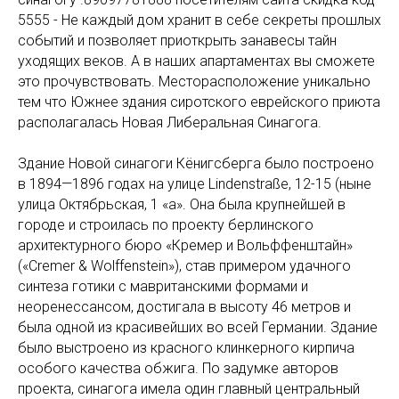
5555 - Не каждый дом хранит в себе секреты прошлых
событий и позволяет приоткрыть занавесы тайн
уходящих веков. А в наших апартаментах вы сможете
это прочувствовать. Месторасположение уникально
тем что Южнее здания сиротского еврейского приюта
располагалась Новая Либеральная Синагога.
Здание Новой синагоги Кёнигсберга было построено
в 1894—1896 годах на улице Lindenstraße, 12-15 (ныне
улица Октябрьская, 1 «а». Она была крупнейшей в
городе и строилась по проекту берлинского
архитектурного бюро «Кремер и Вольффенштайн»
(«Cremer & Wolffenstein»), став примером удачного
синтеза готики с мавританскими формами и
неоренессансом, достигала в высоту 46 метров и
была одной из красивейших во всей Германии. Здание
было выстроено из красного клинкерного кирпича
особого качества обжига. По задумке авторов
проекта, синагога имела один главный центральный