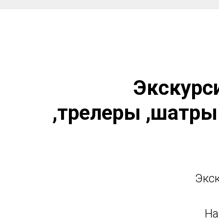
Экскурс
,трелеры ,шатры 
Экс
На