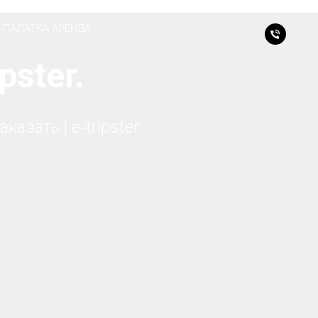
 ПАЛАТКА АРЕНДА
pster.
зать | e‑tripster.