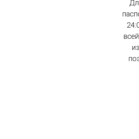
Дл
пасп
24:
всей
и
по