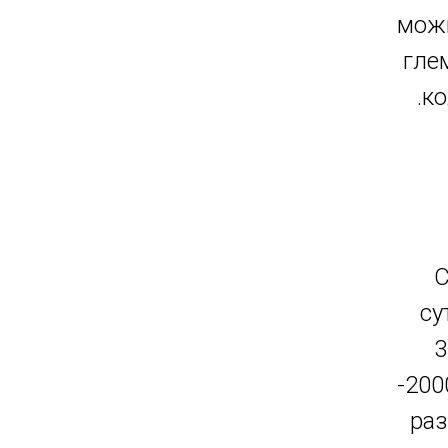
можн
гле
.к
С
су
3
-200
раз