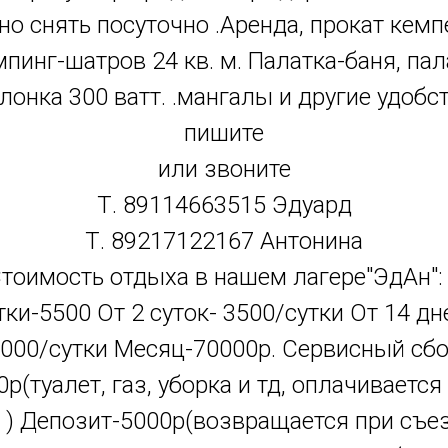
о снять посуточно .Аренда, прокат кемп
мпинг-шатров 24 кв. м. Палатка-баня, пал
олонка 300 ватт. .мангалы и другие удобст
пишите
или звоните
Т. 89114663515 Эдуард
Т. 89217122167 Антонина
тоимость отдыха в нашем лагере"ЭдАн":
тки-5500 От 2 суток- 3500/сутки От 14 дн
000/сутки Месяц-70000р. Сервисный сб
0р(туалет, газ, уборка и тд, оплачивается
 ) Депозит-5000р(возвращается при съе