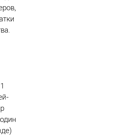
еров,
атки
ва.
 1
ей-
ор
 один
зде)