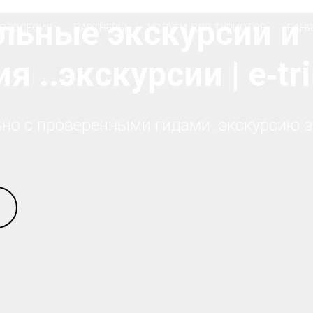
льные экскурсии и
ОТОСЕСИЯ
ПАРТНЕРЫ
УСЛУГИ ДЛЯ ТУРИСТОВ
БАНЯ
 ..экскурсии | e‑tri
о с проверенными гидами .экскурсию зака