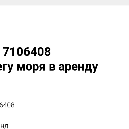
17106408
егу моря в аренду
6408
анд