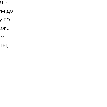
: -
ум до
у по
может
м,
ты,