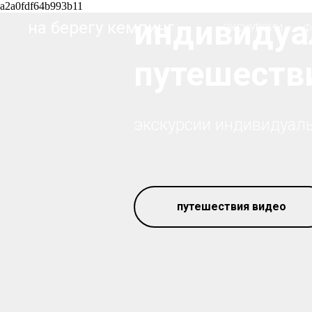
a2a0fdf64b993b11
индивидуа
на берегу кемпинг
ЭКСКУРСИИ
Ф
путешествия
экскурсии индивидуальн
путешествия видео