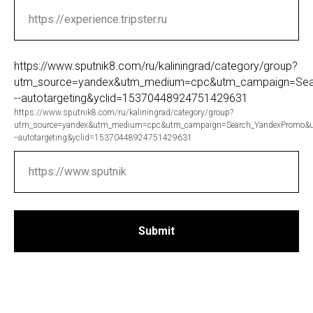
https://www.sputnik8.com/ru/kaliningrad/category/group?
utm_source=yandex&utm_medium=cpc&utm_campaign=Sea
--autotargeting&yclid=15370448924751429631
https://www.sputnik8.com/ru/kaliningrad/category/group?
utm_source=yandex&utm_medium=cpc&utm_campaign=Search_YandexPromo&
--autotargeting&yclid=15370448924751429631
Submit