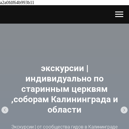
a2a0fdf64b993b11
экскурсии |
индивидуально по
старинным церквям
,соборам Калининграда и
области
gns/701523107/?
Экскурсии | от сообщества гидов в Калининграде
00000&to=1750712400000