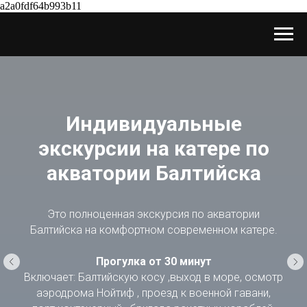
a2a0fdf64b993b11
Индивидуальные
экскурсии на катере по
акватории Балтийска
Это полноценная экскурсия по акватории
Балтийска на комфортном современном катере.
Прогулка от 30 минут
Включает: Балтийскую косу ,выход в море, осмотр
аэродрома Нойтиф , проезд к военной гавани,